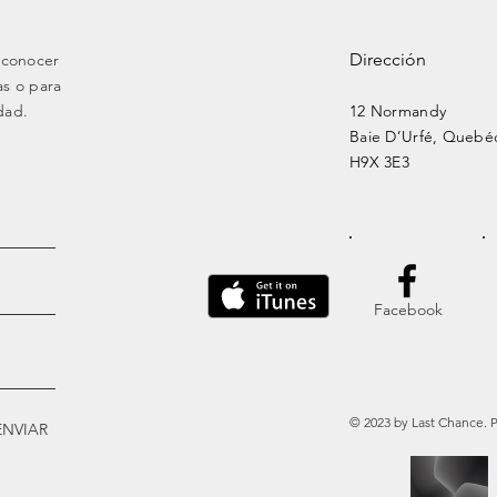
Dirección
 conocer
as o para
dad.
12 Normandy
Baie
D’Urfé, Quebé
H9X 3E3
Facebook
© 2023 by Last Chance. 
ENVIAR