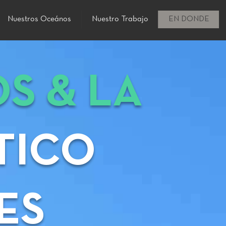
Nuestros Oceános
Nuestro Trabajo
EN DONDE
S & LA
TICO
ES