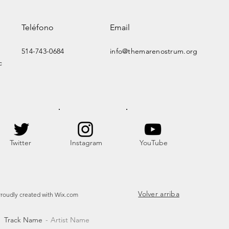
Teléfono
Email
514-743-0684
info@themarenostrum.org
c
Twitter
Instagram
YouTube
Volver arriba
Proudly created with
Wix.com
Track Name
Artist Name