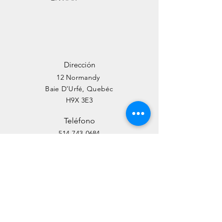
Dirección
12 Normandy
Baie
D’Urfé, Quebéc
H9X 3E3
Teléfono
514-743-0684
Email
info@themarenostrum.org